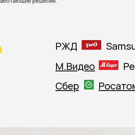
 работающие решения.
РЖД
Sams
М.Видео
Pe
Сбер
Росато