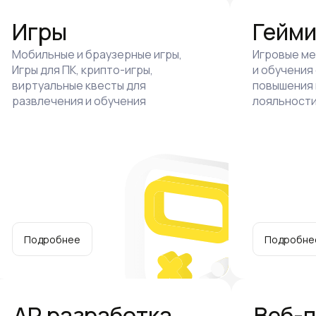
Игры
Гейм
Мобильные и браузерные игры,
Игровые ме
Игры для ПК, крипто-игры,
и обучения
виртуальные квесты для
повышения 
развлечения и обучения
лояльности
Подробнее
Подробне
AR разработка
Веб-