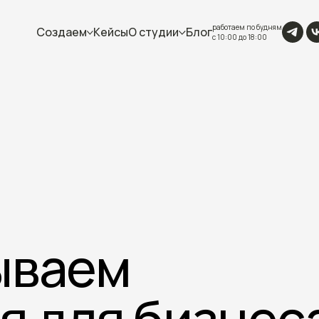
работаем по будням
Создаем
Кейсы
О студии
Блог
с 10:00 до 18:00
ываем
я для бизнес