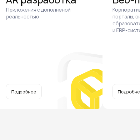
Приложения с дополненой
Корпорати
реальностью
порталы, о
образоват
и ERP-сис
Подробнее
Подробн