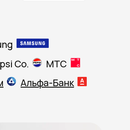
ung
psi Co.
МТС
м
Альфа-Банк