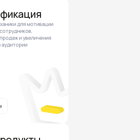
ификация
ханики для мотивации
 сотрудников,
продаж и увеличения
 аудитории
е
продукты