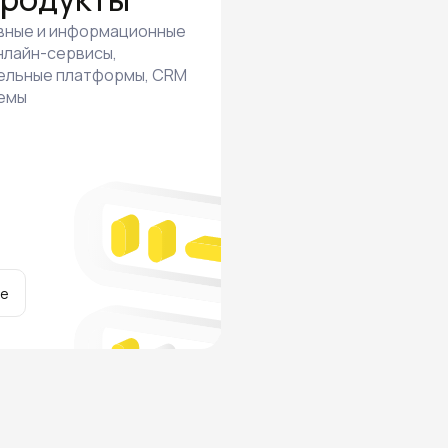
вные и информационные
нлайн-сервисы,
ельные платформы, CRM
темы
ее