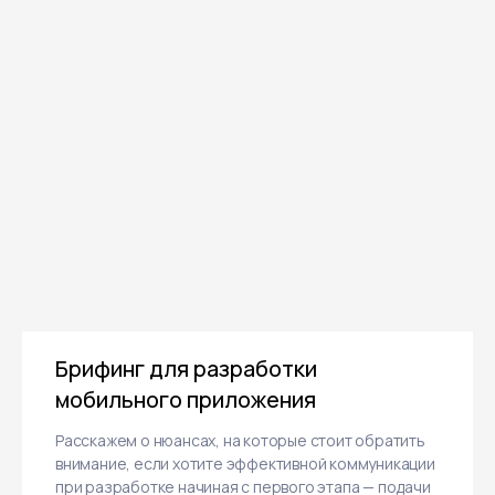
Отправить заявку
Нажимая кнопку «Отправить заявку»,
я даю согласие на обработку
своих
конфиденциальных данных
и даю
согласие получать информационные
письма, понимая, что могу отписаться
в любой момент.
Брифинг для разработки
мобильного приложения
Расскажем о нюансах, на которые стоит обратить
внимание, если хотите эффективной коммуникации
О студии
Блог
Контакты
при разработке начиная с первого этапа — подачи