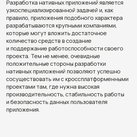
Разработка нативных приложений является
узкоспециализированной задачей и, как
правило, приложения подобного характера
разрабатываются крупными компаниями,
которые могут вложить достаточное
количество средств в создание
и поддержание работоспособности своего
Получите наши
проекта. Тем не менее, очевидные
рекомендации, узнайте
стоимость и сроки
положительные стороны разработки
разработки вашего проекта
нативных приложений позволяют успешно
Овчинников Егор
сосуществовать им с кроссплатформенными
Исполнительный
проектами там, где нужна высокая
директор
+7 (996) 407-77-74
sales@7winds.mobi
производительность, стабильность работы
Телеграм
Макс
и безопасность данных пользователя
Новороссийск, ул. Котанова, д.30
Москва, Духовской пер., д.17, стр.18
приложения.