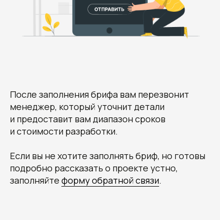
После заполнения брифа вам перезвонит
менеджер, который уточнит детали
и предоставит вам диапазон сроков
и стоимости разработки.
Получите наши
Если вы не хотите заполнять бриф, но готовы
рекомендации, узнайте
стоимость и сроки
подробно рассказать о проекте устно,
разработки вашего проекта
заполняйте
форму обратной связи
.
Овчинников Егор
Исполнительный
директор
+7 (996) 407-77-74
sales@7winds.mobi