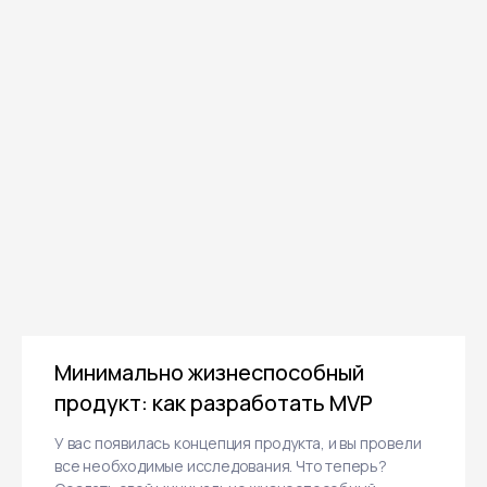
Отправить заявку
Нажимая кнопку «Отправить заявку»,
я даю согласие на обработку
своих
конфиденциальных данных
и даю
согласие получать информационные
письма, понимая, что могу отписаться
Минимально жизнеспособный
в любой момент.
продукт: как разработать MVP
У вас появилась концепция продукта, и вы провели
все необходимые исследования. Что теперь?