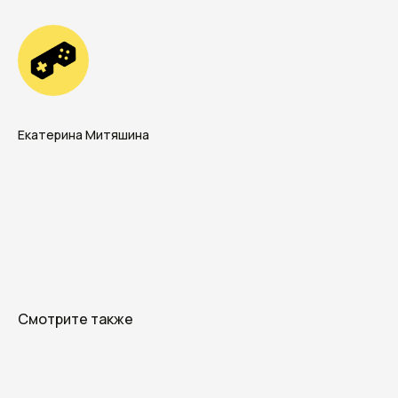
Телеграм
Макс
Новороссийск, ул. Котанова, д.30
Москва, Духовской пер., д.17, стр.18
Екатерина Митяшина
Смотрите также
+7