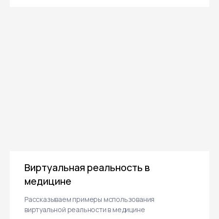
Отправить заявку
Нажимая кнопку «Отправить заявку»,
я даю согласие на обработку
своих
конфиденциальных данных
и даю
согласие получать информационные
письма, понимая, что могу отписаться
в любой момент.
VR технологии в образовании
Изучаем примеры использования технологий
виртуальный реальности в сфере образования
О студии
Блог
Контакты