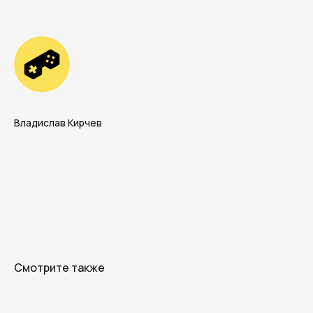
в будущем существенно вырастет, с 829
миллионов долларов на момент 2018 года
до 4,26 миллиардов к 2023 году. Из этого
следует, что VR/AR технологии будут
не только активно развиваться в отношение
практичности и качества, но и внедряться
повсеместно во все сферы деятельности
жизни человека, ритейл в данном случае
совсем не исключение и в скором времени
мы увидим еще больше инноваций, которые
смогут поднять как удобство покупок
в обычных и интернет-магазинах, так
и поднимут качество жизни в целом.