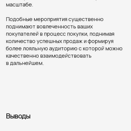
Lamoda запустила примерку обуви при
помощи AR технологий, где пользователь
из дома может посмотреть как будет
смотреть обновка на его ногах
Pure Cycles
, реализатор велосипедов
и связанной с ними техники предоставил
пользователям возможность рассмотреть
заинтересовавших их велосипед в реальном
масштабе.
Подобные мероприятия существенно
поднимают вовлеченность ваших
покупателей в процесс покупки, поднимая
количество успешных продаж и формируя
более лояльную аудиторию с которой можно
качественно взаимодействовать
в дальнейшем.