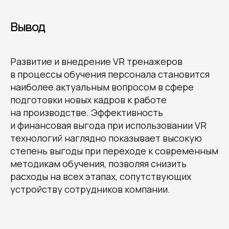
Вывод
Развитие и внедрение VR тренажеров
в процессы обучения персонала становится
наиболее актуальным вопросом в сфере
подготовки новых кадров к работе
на производстве. Эффективность
и финансовая выгода при использовании VR
технологий наглядно показывает высокую
степень выгоды при переходе к современным
Получите наши
методикам обучения, позволяя снизить
рекомендации, узнайте
расходы на всех этапах, сопутствующих
стоимость и сроки
устройству сотрудников компании.
разработки вашего проекта
Овчинников Егор
Исполнительный
директор