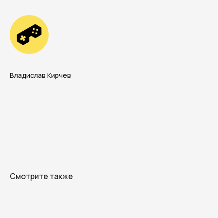
+7 (996) 407-77-74
sales@7winds.mobi
Телеграм
Макс
Новороссийск, ул. Котанова, д.30
Москва, Духовской пер., д.17, стр.18
Владислав Кирчев
Смотрите также
+7