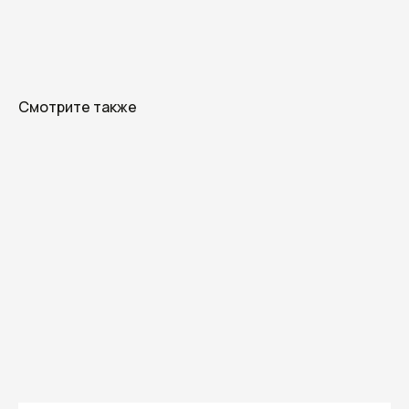
согласие получать информационные
письма, понимая, что могу отписаться
в любой момент.
Смотрите также
О студии
Блог
Контакты