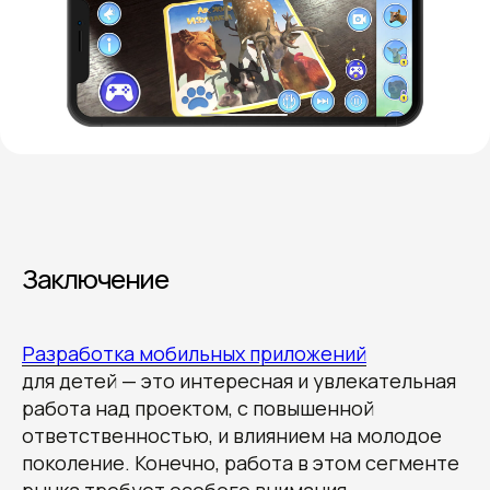
рекомендации, узнайте
стоимость и сроки
разработки вашего проекта
Овчинников Егор
Исполнительный
директор
+7 (996) 407-77-74
sales@7winds.mobi
Телеграм
Макс
Новороссийск, ул. Котанова, д.30
Москва, Духовской пер., д.17, стр.18
Заключение
Разработка мобильных приложений
для детей — это интересная и увлекательная
работа над проектом, с повышенной
ответственностью, и влиянием на молодое
поколение. Конечно, работа в этом сегменте