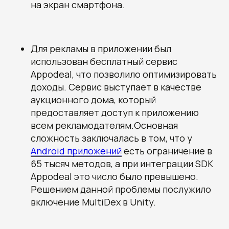
на экран смартфона.
Для рекламы в приложении был
использован бесплатный сервис
Appodeal, что позволило оптимизировать
доходы. Сервис выступает в качестве
аукционного дома, который
предоставляет доступ к приложению
всем рекламодателям.Основная
сложность заключалась в том, что у
Получите наши
Android приложений
есть ограничение в
рекомендации, узнайте
65 тысяч методов, а при интеграции SDK
стоимость и сроки
разработки вашего проекта
Appodeal это число было превышено.
Овчинников Егор
Решением данной проблемы послужило
Исполнительный
включение MultiDex в Unity.
директор
+7 (996) 407-77-74
sales@7winds.mobi
Телеграм
Макс
Новороссийск, ул. Котанова, д.30