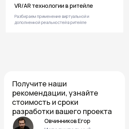
VR/AR технологии в ритейле
Разбираем применение виртуальной и
дополненной реальностей в ритейле