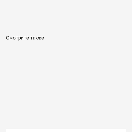
Смотрите также
О студии
Блог
Контакты
Аккредитованная IT-компания.
© 2013—2026, ООО "СЕВЕН ВИНДС СТУДИО"
© 2013-2026, ООО «СЕВЕН ВИНДС СТУДИО»
ОГРН: 1 212 300 052 194 ИНН: 2 315 222 219
ОГРН: 1212300052194 ИНН: 2315222219
ОКВЭД: 62.01.