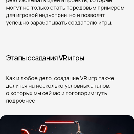
реализовывать идеи и проекты, которые
могут не только стать передовым примером
для игровой индустрии, но и позволят
успешно зарабатывать создателю игры.
Этапы создания VR игры
Как и любое дело, создание VR игр также
делится на несколько условных этапов,
о которых мы сейчас и поговорим чуть
подробнее