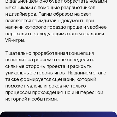
В дальнейшем оно будет обрастать новыми
механиками с помощью разработчиков
и дизайнеров. Таким образом на свет
появляется геймдизайн-документ, при
наличии которого гораздо проще и удобнее
переходить к следующим этапам создания
VR-игры.
Тщательно проработанная концепция
позволит на раннем этапе определить
сильные стороны проекта и раскрыть
уникальные стороны игры. На данном этапе
также формируется сценарий, который
поможет увлечь игроков не только
процессом прохождения, но и интересной
историей и событиями.