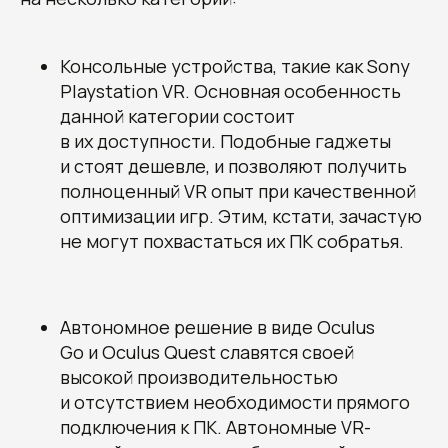
Консольные устройства, такие как Sony
Playstation VR. Основная особенность
данной категории состоит
в их доступности. Подобные гаджеты
и стоят дешевле, и позволяют получить
полноценный VR опыт при качественной
оптимизации игр. Этим, кстати, зачастую
не могут похвастаться их ПК собратья.
Автономное решение в виде Oculus
Go и Oculus Quest славятся своей
высокой производительностью
и отсутствием необходимости прямого
подключения к ПК. Автономные VR-