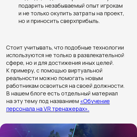
подарить незабываемый опыт игрокам
и не только окупить затраты на проект,
но и приносить сверхприбыль.
Стоит учитывать, что подобные технологии
используются не только в развлекательной
сфере, но и для достижения иных целей.
К примеру, с помощью виртуальной
реальности можно помогать новым
работникам освоиться на своей должности.
В нашем блоге есть отдельный материал
на эту тему под названием
«Обучение
персонала на VR тренажерах».