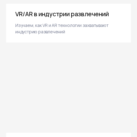
VR/AR в индустрии развлечений
Изучаем, как VR и AR технологии захватывают
индустрию развлечений