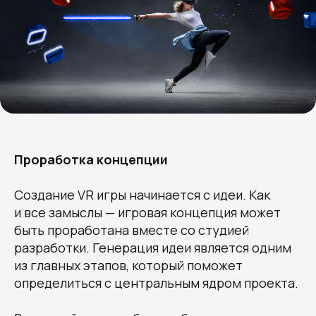
Проработка концепции
Создание VR игры начинается с идеи. Как
и все замыслы — игровая концепция может
быть проработана вместе со студией
разработки. Генерация идеи является одним
из главных этапов, который поможет
определиться с центральным ядром проекта.