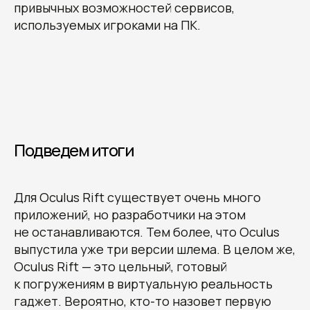
привычных возможностей сервисов,
используемых игроками на ПК.
Подведем итоги
Получите наши
рекомендации, узнайте
стоимость и сроки
Для Oculus Rift существует очень много
разработки вашего проекта
приложений, но разработчики на этом
Овчинников Егор
не останавливаются. Тем более, что Oculus
Исполнительный
выпустила уже три версии шлема. В целом же,
директор
+7 (996) 407-77-74
sales@7winds.mobi
Oculus Rift — это цельный, готовый
Телеграм
Макс
Новороссийск, ул. Котанова, д.30
к погружениям в виртуальную реальность
Москва, Духовской пер., д.17, стр.18
гаджет. Вероятно, кто-то назовет первую