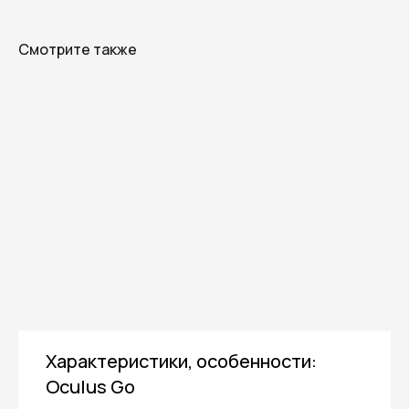
Смотрите также
Отправить заявку
Нажимая кнопку «Отправить заявку»,
я даю согласие на обработку
своих
конфиденциальных данных
и даю
согласие получать информационные
письма, понимая, что могу отписаться
в любой момент.
Характеристики, особенности:
Oculus Go