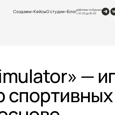
работаем по будням
Создаем
Кейсы
О студии
Блог
с 10:00 до 18:00
imulator» — и
р спортивных
 основе