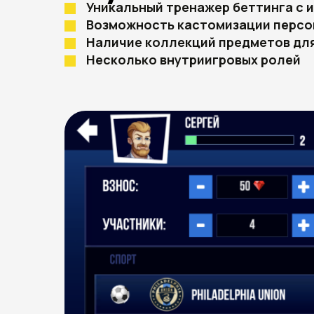
Уникальный тренажер беттинга с 
Возможность кастомизации персо
Наличие коллекций предметов дл
Несколько внутриигровых ролей