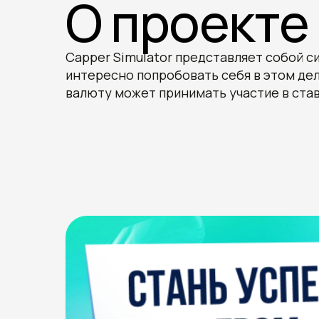
О проекте
Capper Simulator представляет собой си
интересно попробовать себя в этом дел
валюту может принимать участие в став