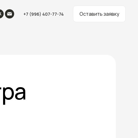
Оставить заявку
+7 (996) 407-77-74
гра