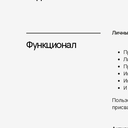
Личны
Функционал
П
Л
П
И
И
И
Польз
присв