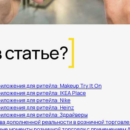
в статье?
иложения для ритейла: Makeup Try It On
иложения для ритейла: IKEA Place
иложения для ритейла: Nike
иложения для ритейла: Heinz
риложения для ритейла: Здрайверы
а дополненной реальности в розничной торговле
ые моменты розничной торговли с применением 