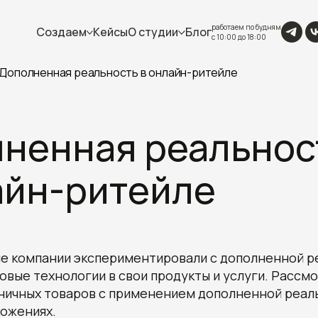
работаем по будням
Создаем
Кейсы
О студии
Блог
с 10:00 до 18:00
Дополненная реальность в онлайн-ритейле
ненная реальнос
айн-ритейле
гие компании экспериментировали с дополненной 
овые технологии в свои продукты и услуги. Рассм
ничных товаров с применением дополненной реал
ложениях.