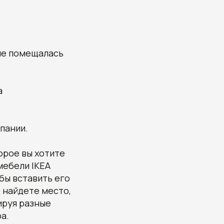
 не помещалась
а
пании.
орое вы хотите
мебели IKEA
обы вставить его
е найдете место,
ируя разные
а.