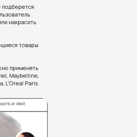
е подберется
льзователь
или накрасить
ющиеся товары
жно применять
el, Maybelline,
 L’Oreal Paris.