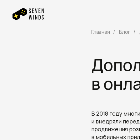
Главная
/
Блог
/
Допол
в онл
В 2018 году мно
и внедряли перед
продвижения роз
в мобильных при