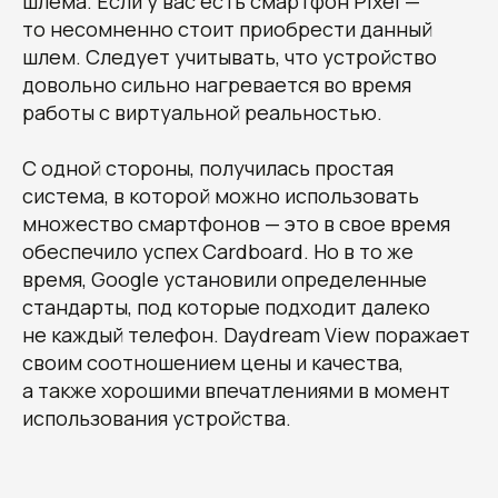
шлема. Если у вас есть смартфон Pixel —
то несомненно стоит приобрести данный
шлем. Следует учитывать, что устройство
довольно сильно нагревается во время
работы с виртуальной реальностью.
С одной стороны, получилась простая
система, в которой можно использовать
множество смартфонов — это в свое время
Получите наши
обеспечило успех Cardboard. Но в то же
рекомендации, узнайте
время, Google установили определенные
стоимость и сроки
разработки вашего проекта
стандарты, под которые подходит далеко
не каждый телефон. Daydream View поражает
Овчинников Егор
Исполнительный
своим соотношением цены и качества,
директор
а также хорошими впечатлениями в момент
+7 (996) 407-77-74
sales@7winds.mobi
Телеграм
Макс
использования устройства.
Новороссийск, ул. Котанова, д.30
Москва, Духовской пер., д.17, стр.18