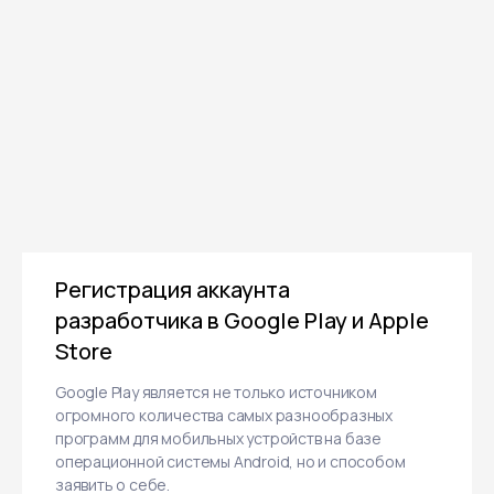
Отправить заявку
Нажимая кнопку «Отправить заявку»,
я даю согласие на обработку
своих
конфиденциальных данных
и даю
согласие получать информационные
письма, понимая, что могу отписаться
Регистрация аккаунта
в любой момент.
разработчика в Google Play и Apple
Store
Google Play является не только источником
огромного количества самых разнообразных
программ для мобильных устройств на базе
операционной системы Android, но и способом
заявить о себе.