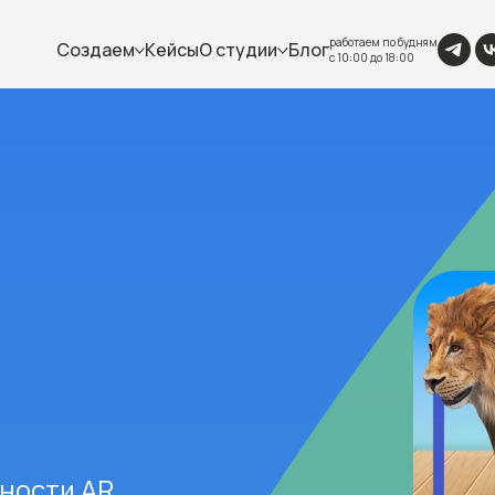
работаем по будням
Создаем
Кейсы
О студии
Блог
с 10:00 до 18:00
ности AR.