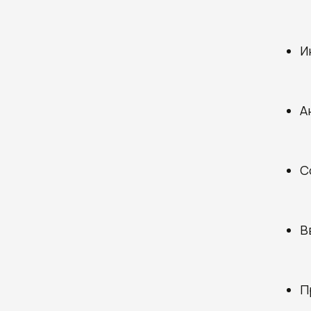
И
А
С
В
П