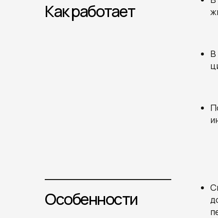
Как работает
ж
В
ц
П
и
С
Особенности
д
п