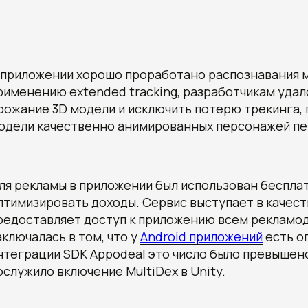
 приложении хорошо проработано распознавания м
рименению extended tracking, разработчикам удало
рожание 3D модели и исключить потерю трекинга, 
одели качественно анимированных персонажей пе
ля рекламы в приложении был использован бесплат
птимизировать доходы. Сервис выступает в качест
редоставляет доступ к приложению всем рекламо
аключалась в том, что у
Android приложений
есть ог
нтеграции SDK Appodeal это число было превыше
ослужило включение MultiDex в Unity.