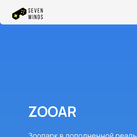
ZOOAR
Зоопарк в дополненной реаль