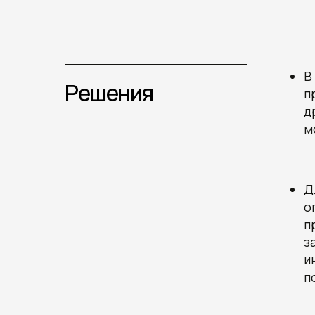
В
Решения
п
д
м
Д
о
п
з
и
п