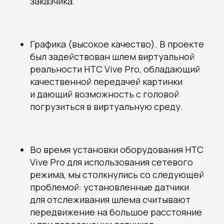
заказчика.
рекомендации, узнайте
стоимость и сроки
разработки вашего проекта
Графика (высокое качество). В проекте
Овчинников Егор
Исполнительный
был задействован шлем виртуальной
директор
реальности HTC Vive Pro, обладающий
+7 (996) 407-77-74
sales@7winds.mobi
Телеграм
Макс
качественной передачей картинки
Новороссийск, ул. Котанова, д.30
Москва, Духовской пер., д.17, стр.18
и дающий возможность с головой
погрузиться в виртуальную среду.
Во время установки оборудования HTC
Vive Pro для использования сетевого
режима, мы столкнулись со следующей
проблемой: установленные датчики
для отслеживания шлема считывают
передвижение на большое расстояние