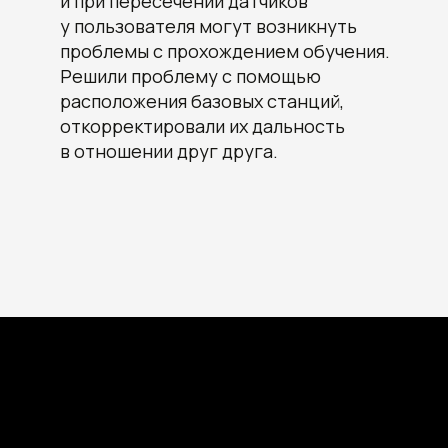
и при пересечении датчиков
у пользователя могут возникнуть
проблемы с прохождением обучения.
Решили проблему с помощью
расположения базовых станций,
+7
откорректировали их дальность
в отношении друг друга.
Отправить заявку
Нажимая кнопку «Отправить заявку»,
я даю согласие на обработку