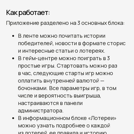
Как работает:
Приложение разделено на 3 основных блока:
В ленте можно почитать истории
победителей, новости в формате сторис
и интересные статьи о лотереях.
В гейм-центре можно поиграть в 3
простые игры. Стартовать можно раз
Получите наши
в час, следующие старты игр можно
рекомендации, узнайте
оплатить внутренней валютой —
стоимость и сроки
бочонками. Все параметры игр, в том
разработки вашего проекта
числе и вероятность выигрыша,
Овчинников Егор
настраиваются в панели
Исполнительный
администратора.
директор
+7 (996) 407-77-74
sales@7winds.mobi
В информационном блоке «Лотереи»
Телеграм
Макс
Новороссийск, ул. Котанова, д.30
можно узнать подробнее о каждой
Москва, Духовской пер., д.17, стр.18
из лотерей, ее правила и историю.