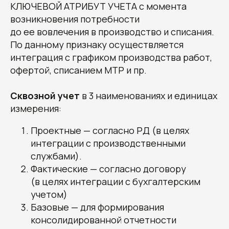
КЛЮЧЕВОЙ АТРИБУТ УЧЕТА с момента
Получите наши
возникновения потребности
рекомендации, узнайте
до ее вовлечения в производство и списания.
стоимость и сроки
По данному признаку осуществляется
разработки вашего проекта
интеграция с графиком производства работ,
Овчинников Егор
офертой, списанием МТР и пр.
Исполнительный
директор
+7 (996) 407-77-74
sales@7winds.mobi
Телеграм
Макс
Сквозной учет
в 3 наименованиях и единицах
Новороссийск, ул. Котанова, д.30
измерения:
Москва, Духовской пер., д.17, стр.18
Проектные — согласно РД (в целях
интеграции с производственными
службами).
Фактические — согласно договору
(в целях интеграции с бухгалтерским
учетом)
Базовые — для формирования
консолидированной отчетности