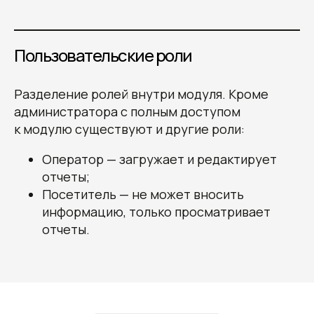
я даю согласие на обработку
своих
конфиденциальных данных
и даю
согласие получать информационные
письма, понимая, что могу отписаться
Пользовательские роли
в любой момент.
Разделение ролей внутри модуля. Кроме
администратора с полным доступом
к модулю существуют и другие роли:
Оператор — загружает и редактирует
отчеты;
Посетитель — не может вносить
О студии
Блог
Контакты
информацию, только просматривает
отчеты.