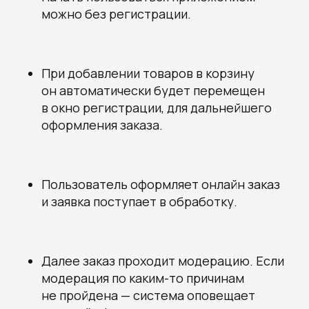
можно без регистрации.
При добавлении товаров в корзину
Получите наши
он автоматически будет перемещен
рекомендации, узнайте
в окно регистрации, для дальнейшего
стоимость и сроки
оформления заказа.
разработки вашего проекта
Овчинников Егор
Исполнительный
директор
+7 (996) 407-77-74
sales@7winds.mobi
Пользователь оформляет онлайн заказ
Телеграм
Макс
Новороссийск, ул. Котанова, д.30
и заявка поступает в обработку.
Москва, Духовской пер., д.17, стр.18
Далее заказ проходит модерацию. Если
модерация по каким-то причинам
не пройдена — система оповещает