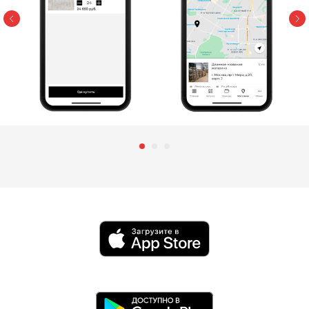
Отправить заявку
Нажимая кнопку «Отправить заявку»,
я даю согласие на обработку
своих
конфиденциальных данных
и даю
согласие получать информационные
письма, понимая, что могу отписаться
в любой момент.
О студии
Блог
Контакты