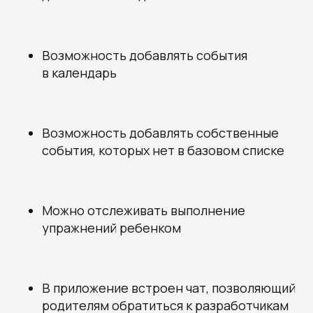
Возможность добавлять события
Получите наши
в календарь
рекомендации, узнайте
стоимость и сроки
разработки вашего проекта
Овчинников Егор
Возможность добавлять собственные
Исполнительный
директор
события, которых нет в базовом списке
+7 (996) 407-77-74
sales@7winds.mobi
Телеграм
Макс
Новороссийск, ул. Котанова, д.30
Москва, Духовской пер., д.17, стр.18
Можно отслеживать выполнение
упражнений ребенком
В приложение встроен чат, позволяющий
родителям обратиться к разработчикам