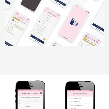
Отправить заявку
Нажимая кнопку «Отправить заявку»,
я даю согласие на обработку
своих
конфиденциальных данных
и даю
согласие получать информационные
письма, понимая, что могу отписаться
в любой момент.
О студии
Блог
Контакты