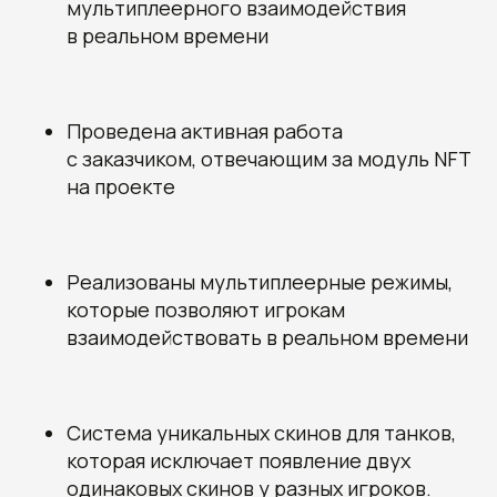
мультиплеерного взаимодействия
в реальном времени
Проведена активная работа
с заказчиком, отвечающим за модуль NFT
на проекте
Реализованы мультиплеерные режимы,
которые позволяют игрокам
Получите наши
взаимодействовать в реальном времени
рекомендации, узнайте
стоимость и сроки
разработки вашего проекта
Овчинников Егор
Система уникальных скинов для танков,
Исполнительный
директор
которая исключает появление двух
+7 (996) 407-77-74
sales@7winds.mobi
одинаковых скинов у разных игроков.
Телеграм
Макс