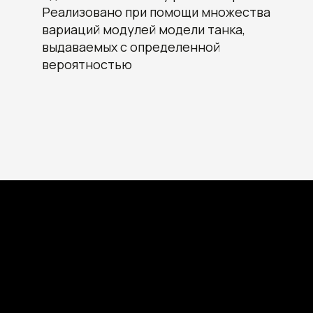
Новороссийск, ул. Котанова, д.30
Реализовано при помощи множества
Москва, Духовской пер., д.17, стр.18
вариаций модулей модели танка,
выдаваемых с определенной
вероятностью
+7