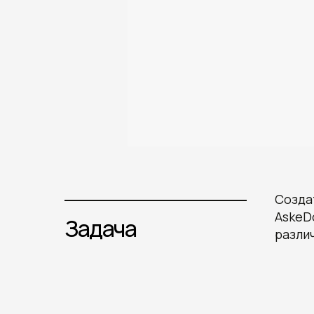
Созда
AskeD
Задача
разли