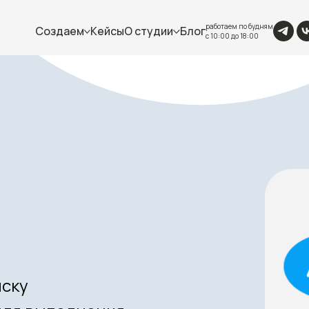
работаем по будням
Создаем
Кейсы
О студии
Блог
с 10:00 до 18:00
иску