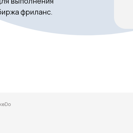
 для выполнения
биржа фриланс.
keDo