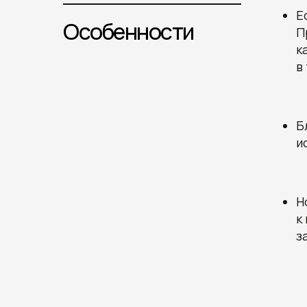
Е
Особенности
П
к
в
Б
и
Н
к
з