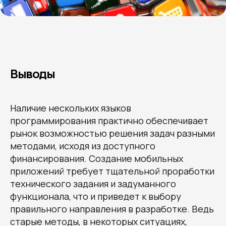
Отправить заявку
Нажимая кнопку «Отправить заявку»,
я даю согласие на обработку
своих
конфиденциальных данных
и даю
Выводы
согласие получать информационные
письма, понимая, что могу отписаться
в любой момент.
Наличие нескольких языков
программирования практично обеспечивает
рынок возможностью решения задач разными
методами, исходя из доступного
финансирования. Создание мобильных
приложений требует тщательной проработки
технического задания и задуманного
О студии
Блог
Контакты
функционала, что и приведет к выбору
правильного направления в разработке. Ведь
старые методы, в некоторых ситуациях,