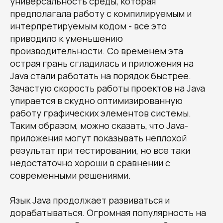
универсальность среды, которая
предполагала работу с компилируемым и
интерпретируемым кодом - все это
приводило к уменьшению
производительности. Со временем эта
Получите наши
острая грань сгладилась и приложения на
рекомендации, узнайте
Java стали работать на порядок быстрее.
стоимость и сроки
Зачастую скорость работы проектов на Java
разработки вашего проекта
упирается в скудно оптимизированную
Овчинников Егор
работу графических элементов системы.
Исполнительный
директор
Таким образом, можно сказать, что Java-
+7 (996) 407-77-74
sales@7winds.mobi
Телеграм
Макс
приложения могут показывать неплохой
Новороссийск, ул. Котанова, д.30
результат при тестировании, но все таки
Москва, Духовской пер., д.17, стр.18
недостаточно хороши в сравнении с
современными решениями.
Язык Java продолжает развиваться и
дорабатываться. Огромная популярность на