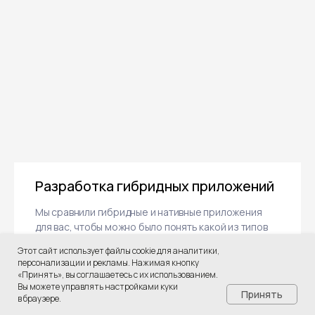
Разработка гибридных приложений
Мы сравнили гибридные и нативные приложения
для вас, чтобы можно было понять какой из типов
приложения подходит именно для вашего бизнеса.
Этот сайт использует файлы cookie для аналитики,
персонализации и рекламы. Нажимая кнопку
«Принять», вы соглашаетесь с их использованием.
Вы можете управлять настройками куки
Принять
в браузере.