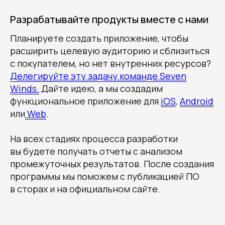
Разрабатывайте продукты вместе с нами
Планируете создать приложение, чтобы
Аккредитованная IT-компания.
© 2013—2026, ООО "СЕВЕН ВИНДС СТУДИО"
© 2013-2026, ООО «СЕВЕН ВИНДС СТУДИО»
расширить целевую аудиторию и сблизиться
ОГРН: 1 212 300 052 194 ИНН: 2 315 222 219
ОГРН: 1212300052194 ИНН: 2315222219
с покупателем, но нет внутренних ресурсов?
ОКВЭД: 62.01.
Код видов деятельности в области ИТ: 1.01
Делегируйте эту задачу команде Seven
Политика конфиденциальности
Winds.
Дайте идею, а мы создадим
функциональное приложение для
iOS
,
Android
или
Web
.
На всех стадиях процесса разработки
вы будете получать отчеты с анализом
промежуточных результатов. После создания
программы мы поможем с публикацией ПО
в сторах и на официальном сайте.