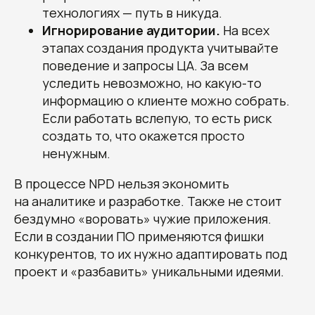
я даю согласие на обработку
технологиях — путь в никуда.
своих
конфиденциальных данных
и даю
согласие получать информационные
Игнорирование аудитории.
На всех
письма, понимая, что могу отписаться
этапах создания продукта учитывайте
в любой момент.
поведение и запросы ЦА. За всем
уследить невозможно, но какую-то
информацию о клиенте можно собрать.
Если работать вслепую, то есть риск
создать то, что окажется просто
ненужным.
В процессе NPD нельзя экономить
О студии
Блог
Контакты
на аналитике и разработке. Также не стоит
бездумно «воровать» чужие приложения.
Если в создании ПО применяются фишки
конкурентов, то их нужно адаптировать под
проект и «разбавить» уникальными идеями.