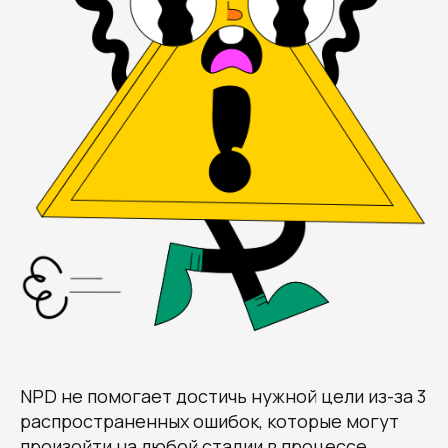
Получите наши
рекомендации, узнайте
стоимость и сроки
разработки вашего проекта
Овчинников Егор
Исполнительный
директор
+7 (996) 407-77-74
sales@7winds.mobi
Телеграм
Макс
Новороссийск, ул. Котанова, д.30
Москва, Духовской пер., д.17, стр.18
NPD не помогает достичь нужной цели из-за 3
распространенных ошибок, которые могут
произойти на любой стадии в процессе.